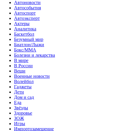
Автоновости
Автособытия
Автоспорт
Автоэксперт
Актеры
Аналитика
Баскетбол
Безумный мир
Биатлон/Лыжи
Бокс/MMA
Болезни и лекарства
В мире
В России
Вещи
Военные новости
Волейбол
Гаджеты
Дети
Дом и сад
Еда
Звёзды
Здоровье
ЗОЖ
Игры
Импортозамещение