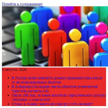
Перейти к содержимому
6 августа, 2026
В России хотят изменить размер удержания при отказе
от железнодорожных билетов
В Кабардино-Балкарии число объектов размещения
туристов достигло 645
Около 200 тыс. человек посетили туристические центры
«Москва» с начала лета
Отдых в Анапе: много ли народу и есть ли мазут