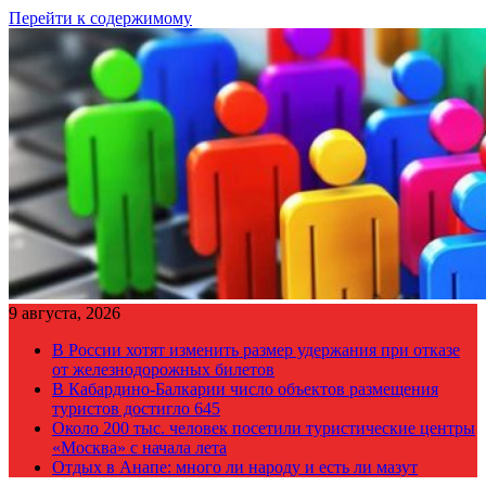
Перейти к содержимому
9 августа, 2026
В России хотят изменить размер удержания при отказе
от железнодорожных билетов
В Кабардино-Балкарии число объектов размещения
туристов достигло 645
Около 200 тыс. человек посетили туристические центры
«Москва» с начала лета
Отдых в Анапе: много ли народу и есть ли мазут