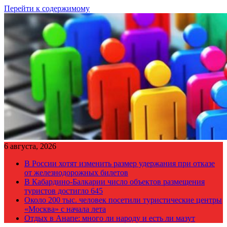
Перейти к содержимому
6 августа, 2026
В России хотят изменить размер удержания при отказе
от железнодорожных билетов
В Кабардино-Балкарии число объектов размещения
туристов достигло 645
Около 200 тыс. человек посетили туристические центры
«Москва» с начала лета
Отдых в Анапе: много ли народу и есть ли мазут