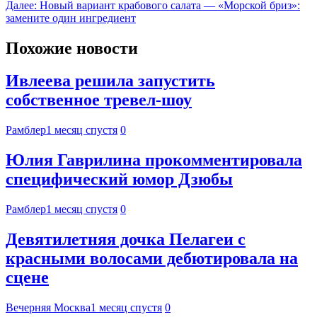
Далее:
Новый вариант крабового салата — «Морской бриз»:
замените один ингредиент
Похожие новости
Ивлеева решила запустить
собственное тревел-шоу
Рамблер
1 месяц спустя
0
Юлия Гаврилина прокомментировала
специфический юмор Дзюбы
Рамблер
1 месяц спустя
0
Девятилетняя дочка Пелагеи с
красными волосами дебютировала на
сцене
Вечерняя Москва
1 месяц спустя
0