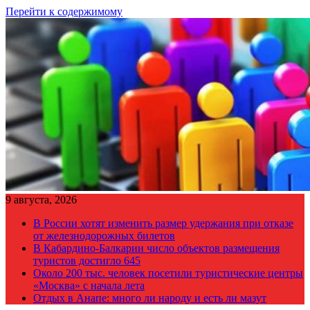
Перейти к содержимому
9 августа, 2026
В России хотят изменить размер удержания при отказе
от железнодорожных билетов
В Кабардино-Балкарии число объектов размещения
туристов достигло 645
Около 200 тыс. человек посетили туристические центры
«Москва» с начала лета
Отдых в Анапе: много ли народу и есть ли мазут